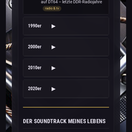
auf DT64 – letzte DDR-Radiojahre
radio & tv
▶
1990er
▶
2000er
▶
2010er
▶
2020er
DER SOUNDTRACK MEINES LEBENS