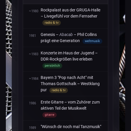
Rockpalast aus der GRUGA-Halle
~1980
– Livegefühl vor dem Fernseher
radio & tv
Genesis –
Abacab
– Phil Collins
1981
prägt eine Generation
weltmusik
Konzerte im Haus der Jugend –
~1983
DDR-Rockgrößen live erleben
persönlich
Bayern 3 "Pop nach Acht" mit
~1984
Thomas Gottschalk – Westklang
pur
radio & tv
Erste Gitarre – vom Zuhörer zum
1986
aktiven Teil der Musikwelt
gitarre
"Wünsch dir noch mal Tanzmusik"
1989