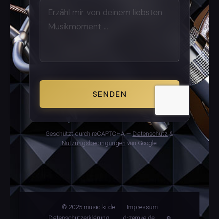
SENDEN
Geschützt durch reCAPTCHA —
Datenschutz
&
Nutzungsbedingungen
von Google.
© 2025 music-ki.de
Impressum
Datenschutzerklärung
id-zemke.de
⚙