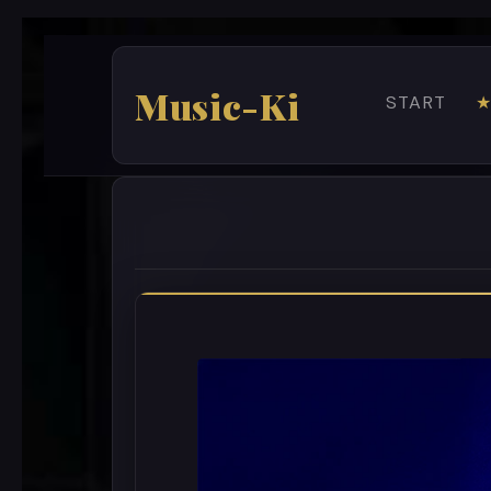
Music-Ki
START
★